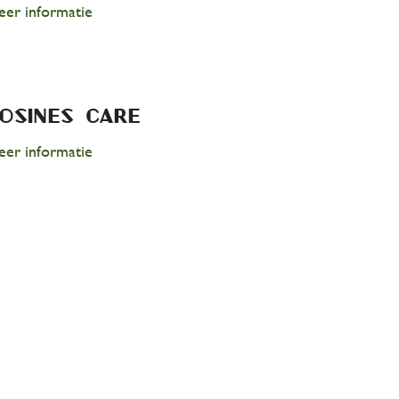
er informatie
osine’s care
er informatie