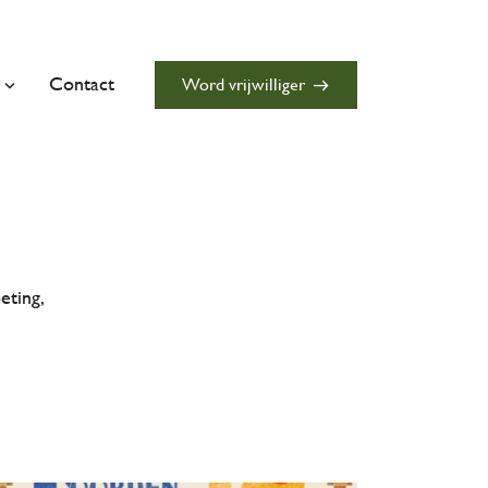
close
Contact
Word vrijwilliger
east
eting,