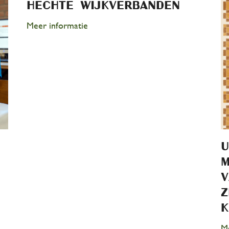
hechte wijkverbanden
Meer informatie
U
m
v
z
K
Me