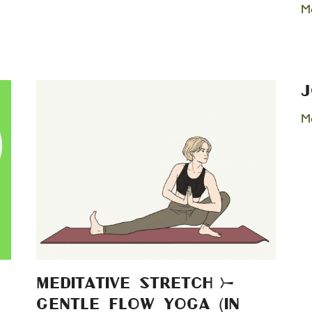
Me
J
Me
Meditative Stretch &
Gentle Flow Yoga (in