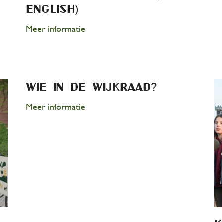
English)
Meer informatie
Activiteiten
Overzicht
wie in de wijkraad?
Kalender
Meer informatie
Zalen
De Bijkeuken
Over ons
Organisatie