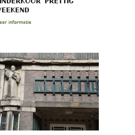
inderkoor Prettig
Weekend
er informatie