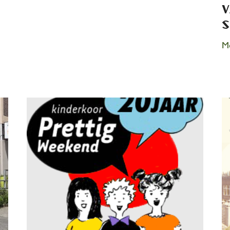
v
s
Me