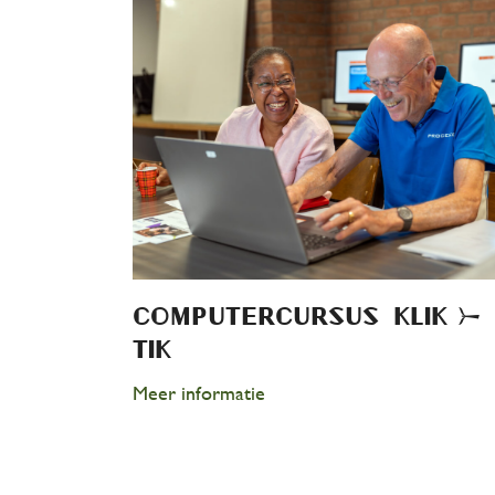
Com­pu­ter­cur­sus Klik &
Tik
Meer informatie