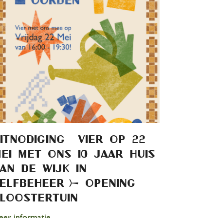
ITNODIGING – Vier op 22
ei met ons 10 jaar Huis
an de Wijk in
elfbeheer & opening
loostertuin
er informatie