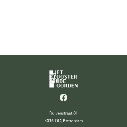
Organisatie
Onze geschiedenis
Ons team
Partners
Contact
Word vrijwilliger
east
Ruivenstraat 81
3036 DD, Rotterdam