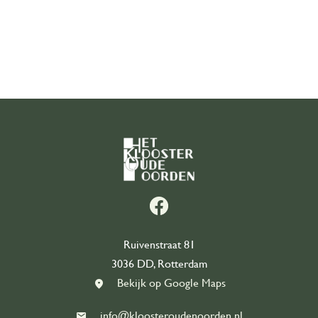
Organisatie
Onze geschiedenis
Ons team
Partners
Contact
Word vrijwilliger
east
Ruivenstraat 81
3036 DD, Rotterdam
Bekijk op Google Maps
info@kloosteroudenoorden.nl