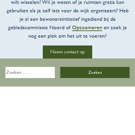
wilt wisselen? Wil je weten of je ruimten gratis kan
gebruiken als je zelf iets voor de wijk organiseert? Heb
je al een bewonersinitiatief ingediend bij de
gebiedscommissie Noord of
Opzoomeren
en zoek je
nog een plek om het uit te voeren?
Activiteiten
Neem contact op
Overzicht
Kalender
Zoeken
naar:
Zalen
De Bijkeuken
Over ons