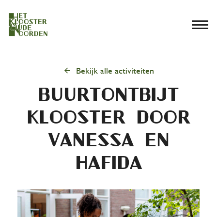
menu
arrow_back
Bekijk alle activiteiten
Buurtontbijt
Klooster door
vanessa en
hafida