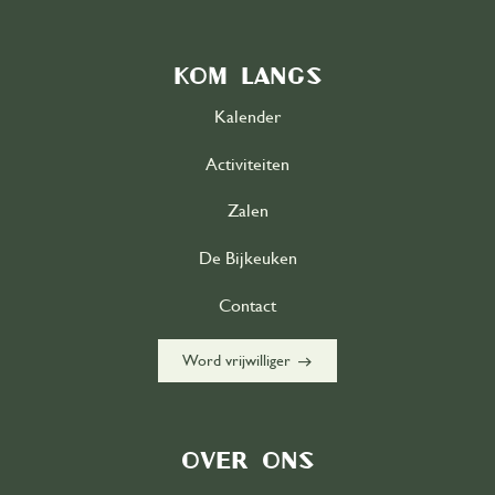
Kom langs
Kalender
Activiteiten
Zalen
De Bijkeuken
Contact
east
Word vrijwilliger
Over ons