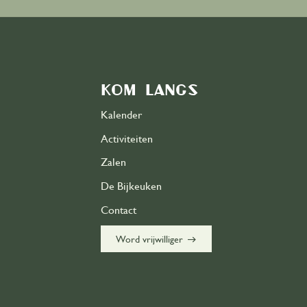
Kom langs
Kalender
Activiteiten
Zalen
De Bijkeuken
Contact
east
Word vrijwilliger