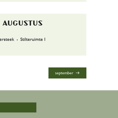
5 augustus
ersteek
Stilteruimte I
east
september