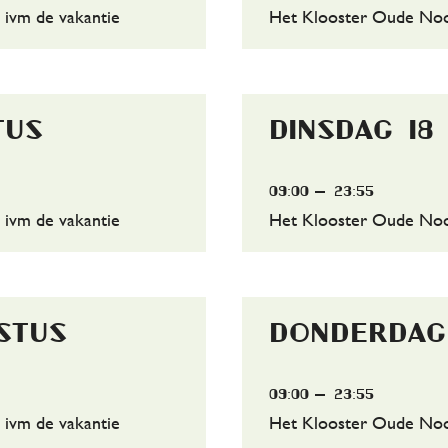
 ivm de vakantie
Het Klooster Oude Noor
Activiteiten
Overzicht
tus
dinsdag 18
Kalender
09:00
23:55
 ivm de vakantie
Het Klooster Oude Noor
Zalen
De Bijkeuken
stus
donderdag
Over ons
Organisatie
09:00
23:55
 ivm de vakantie
Het Klooster Oude Noor
Onze geschiedenis