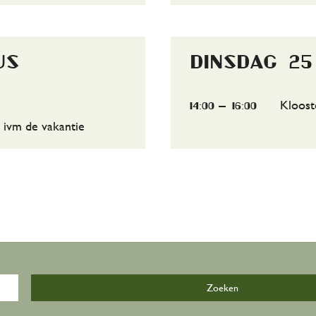
Ons team
us
dinsdag 2
Partners
Kloost
14:00
16:00
Contact
 ivm de vakantie
Word vrijwilliger
east