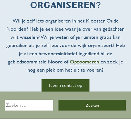
Overzicht
organiseren?
Kalender
Wil je zelf iets organiseren in het Klooster Oude
Noorden? Heb je een idee waar je over van gedachten
Zalen
wilt wisselen? Wil je weten of je ruimten gratis kan
gebruiken als je zelf iets voor de wijk organiseert? Heb
De Bijkeuken
je al een bewonersinitiatief ingediend bij de
gebiedscommissie Noord of
Opzoomeren
en zoek je
Over ons
nog een plek om het uit te voeren?
Organisatie
Neem contact op
Onze geschiedenis
Zoeken
naar:
Ons team