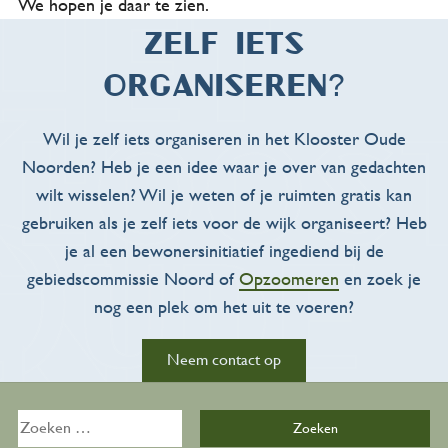
We hopen je daar te zien.
Over ons
Zelf iets
organiseren?
Organisatie
Wil je zelf iets organiseren in het Klooster Oude
Onze geschiedenis
Noorden? Heb je een idee waar je over van gedachten
wilt wisselen? Wil je weten of je ruimten gratis kan
Ons team
gebruiken als je zelf iets voor de wijk organiseert? Heb
je al een bewonersinitiatief ingediend bij de
Partners
gebiedscommissie Noord of
Opzoomeren
en zoek je
nog een plek om het uit te voeren?
Contact
Neem contact op
Word vrijwilliger
east
Zoeken