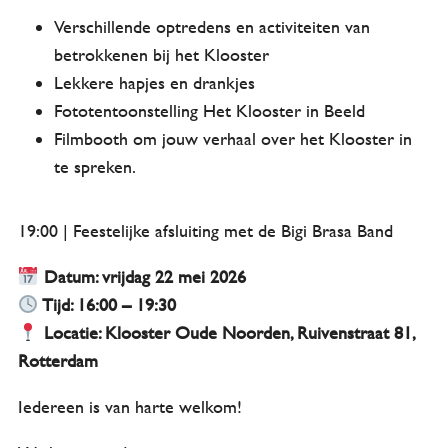
Verschillende optredens en activiteiten van
betrokkenen bij het Klooster
Lekkere hapjes en drankjes
Fototentoonstelling Het Klooster in Beeld
Filmbooth om jouw verhaal over het Klooster in
te spreken.
Activiteiten
19:00 | Feestelijke afsluiting met de Bigi Brasa Band
Overzicht
Datum: vrijdag 22 mei 2026
Tijd: 16:00 – 19:30
Kalender
Locatie: Klooster Oude Noorden, Ruivenstraat 81,
Rotterdam
Zalen
Iedereen is van harte welkom!
De Bijkeuken