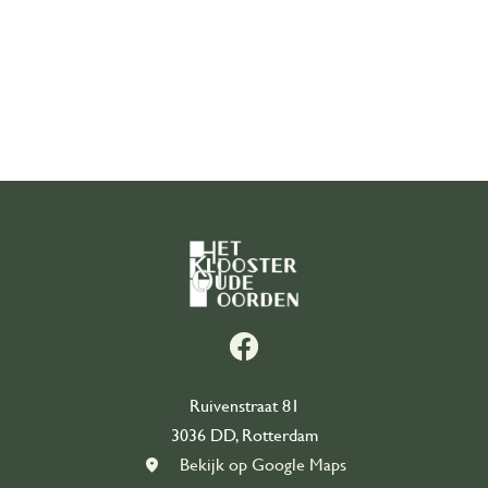
Organisatie
Onze geschiedenis
Ons team
Partners
Contact
Word vrijwilliger
east
Ruivenstraat 81
3036 DD, Rotterdam
Bekijk op Google Maps