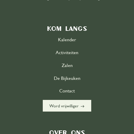
Kom langs
Kalender
Activiteiten
Zalen
De Bijkeuken
Contact
east
Word vrijwilliger
Over ons