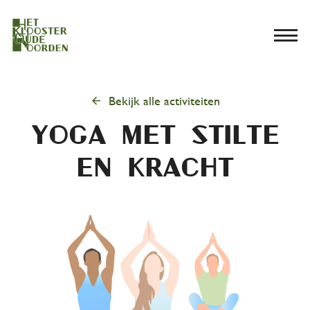
menu
arrow_back
Bekijk alle activiteiten
yoga met stilte
en kracht