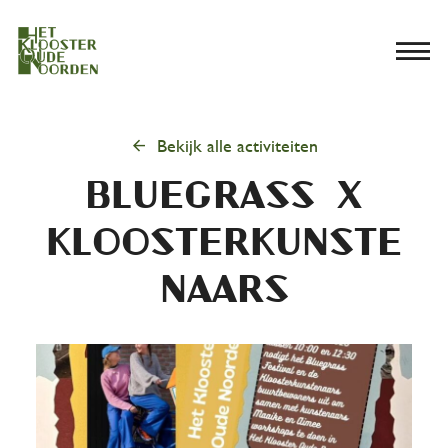
menu
arrow_back
Bekijk alle activiteiten
bluegrass x
kloosterkunste
naars