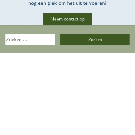
nog een plek om het uit te voeren?
Neem contact op
Activiteiten
Overzicht
Zoeken
naar:
Kalender
Zalen
De Bijkeuken
Over ons
Organisatie