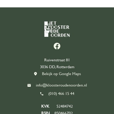
Onze geschiedenis
Ons team
Partners
Contact
Word vrijwilliger
east
Ruivenstraat 81
3036 DD, Rotterdam
Bekijk op Google Maps
info@kloosteroudenoorden.nl
(010) 466 15 44
KVK
52484742
RSIN
850466702