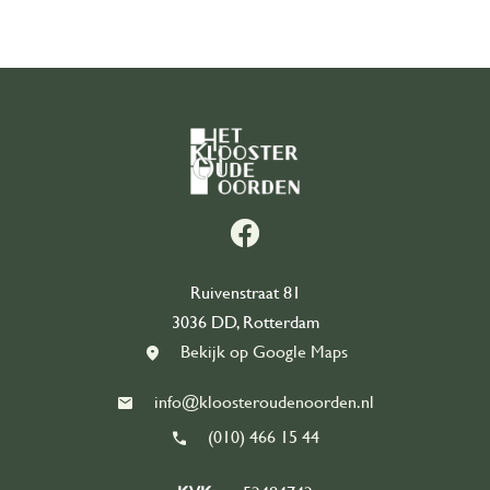
Ons team
Partners
Contact
Word vrijwilliger
east
Ruivenstraat 81
3036 DD, Rotterdam
Bekijk op Google Maps
info@kloosteroudenoorden.nl
(010) 466 15 44