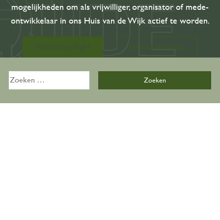
mogelijkheden om als vrijwilliger, organisator of mede-
ontwikkelaar in ons Huis van de Wijk actief te worden.
Activiteiten
Word vrijwilliger
Neem contact op
Overzicht
Zoeken
Kalender
naar:
Zalen
De Bijkeuken
Over ons
Organisatie
Onze geschiedenis