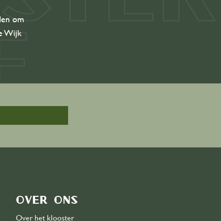
eden om
de Wijk
Over ons
Over het klooster