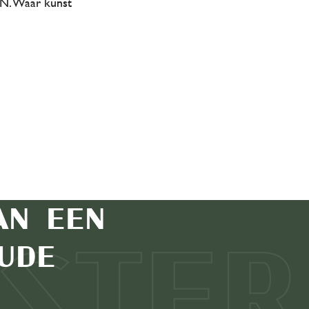
EN. Waar kunst
an een
ude