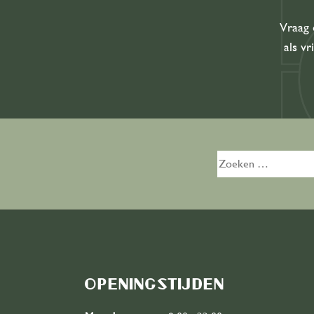
Vraag 
als vr
Zoeken
naar:
Openingstijden