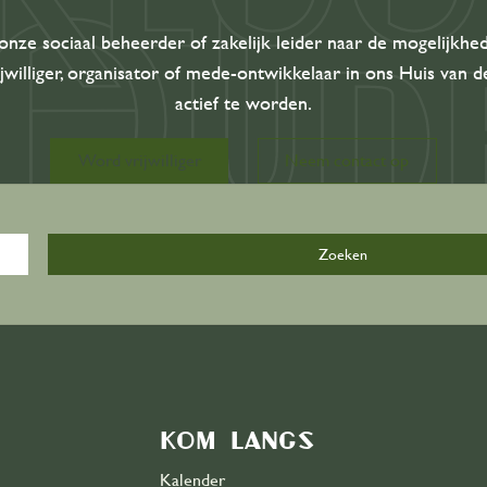
Overzicht
onze sociaal beheerder of zakelijk leider naar de mogelijkh
ijwilliger, organisator of mede-ontwikkelaar in ons Huis van 
Kalender
actief te worden.
Zalen
Word vrijwilliger
Neem contact op
De Bijkeuken
Over ons
Organisatie
Onze geschiedenis
Ons team
Kom langs
Kalender