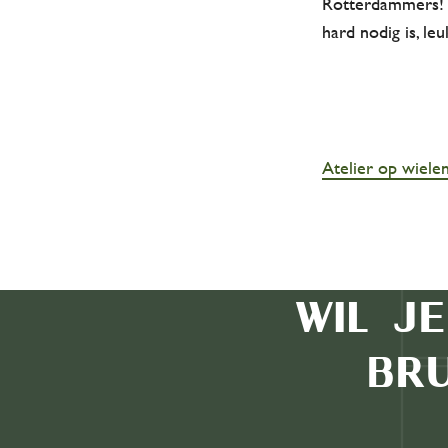
Rotterdammers! N
hard nodig is, leu
Atelier op wiele
Wil j
br