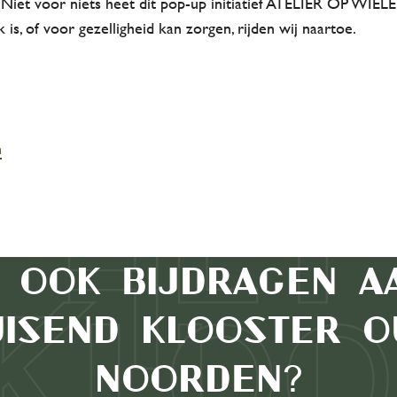
iet voor niets heet dit pop-up initiatief ATELIER OP WIEL
k is, of voor gezelligheid kan zorgen, rijden wij naartoe.
n
e ook bijdragen a
uisend Klooster O
Activiteiten
Noorden?