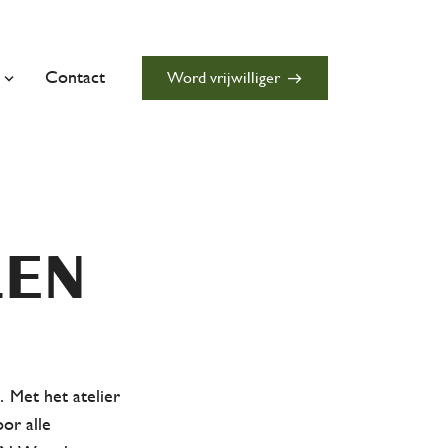
close
Contact
Word vrijwilliger
east
len
… Met het atelier
oor alle