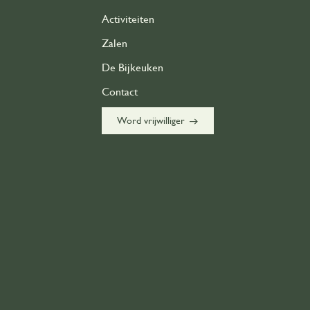
Partners
Activiteiten
Contact
Zalen
De Bijkeuken
Word vrijwilliger
east
Contact
east
Word vrijwilliger