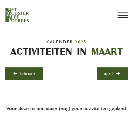
menu
KALENDER
2025
Activiteiten in
maart
arrow_back
east
februari
april
Voor deze maand staan (nog) geen activiteiten gepland.