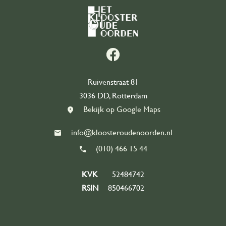
Activiteiten
Overzicht
Kalender
Ruivenstraat 81
Zalen
3036 DD, Rotterdam
Bekijk op Google Maps
De Bijkeuken
info@kloosteroudenoorden.nl
Over ons
(010) 466 15 44
Organisatie
KVK
52484742
RSIN
850466702
Onze geschiedenis