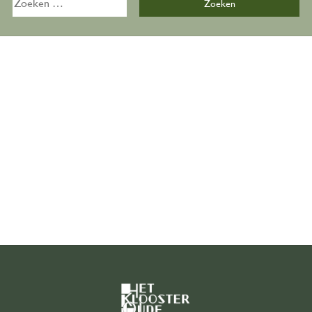
naar:
Overzicht
Kalender
Zalen
De Bijkeuken
Over ons
Organisatie
Onze geschiedenis
Ons team