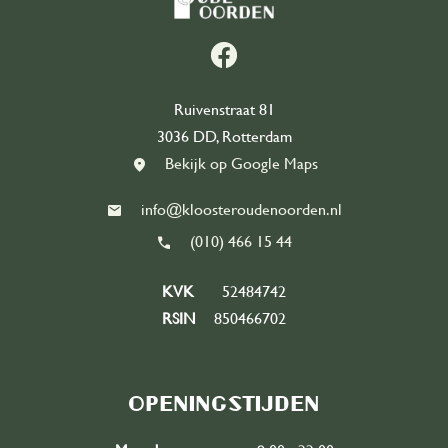
Partners
Contact
Ruivenstraat 81
3036 DD, Rotterdam
Word vrijwilliger
east
Bekijk op Google Maps
info@kloosteroudenoorden.nl
(010) 466 15 44
KVK
52484742
RSIN
850466702
Openingstijden